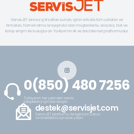
ServisJET sınırsız iş fırsatları sunan, işinin erbabı tüm ustaları ve
firmaları, hizmet alma arayışında olan müşterilerle, aracısız, hızlı ve
kolay erişim ile buluşturan Türkiye’nin ilk ve tek internet platformudur.
0(850) 480 7256
Türkiyenin her yerinden servis
talepleriniz için bizi arayın.
destek@servisjet.com
ServisJET platformu ile ilgili tüm sorun
ve önerileriniz için bize yazın.