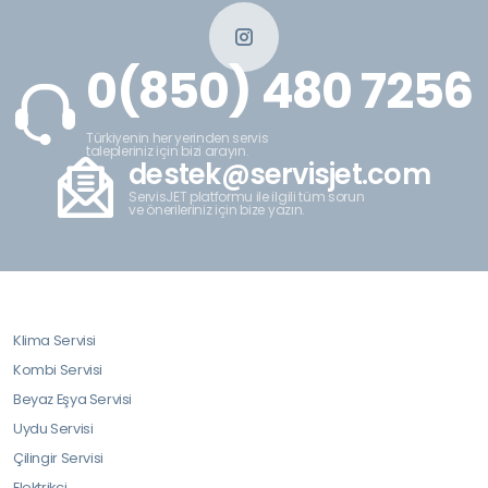
0(850) 480 7256
Türkiyenin her yerinden servis
talepleriniz için bizi arayın.
destek@servisjet.com
ServisJET platformu ile ilgili tüm sorun
ve önerileriniz için bize yazın.
Klima Servisi
Kombi Servisi
Beyaz Eşya Servisi
Uydu Servisi
Çilingir Servisi
Elektrikçi