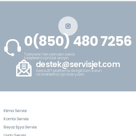
0(850) 480 7256
Türkiyenin her yerinden servis
talepleriniz için bizi arayın.
destek@servisjet.com
ServisJET platformu ile ilgili tüm sorun
ve önerileriniz için bize yazın.
Klima Servisi
Kombi Servisi
Beyaz Eşya Servisi
Uydu Servisi