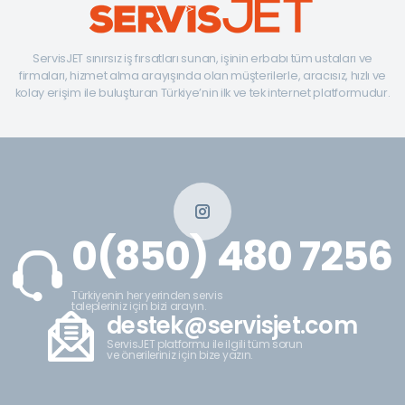
ServisJET sınırsız iş fırsatları sunan, işinin erbabı tüm ustaları ve
firmaları, hizmet alma arayışında olan müşterilerle, aracısız, hızlı ve
kolay erişim ile buluşturan Türkiye’nin ilk ve tek internet platformudur.
0(850) 480 7256
Türkiyenin her yerinden servis
talepleriniz için bizi arayın.
destek@servisjet.com
ServisJET platformu ile ilgili tüm sorun
ve önerileriniz için bize yazın.