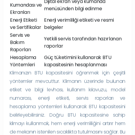
Dijital ekran veya kumanda
Kumandası ve
menüsünden bilgi edinme
Ekranları
Enerji Etiketi
Enerji verimliliği etiketi ve resmi
ve Sertifikalar
belgeler
Servis ve
Yetkili servis tarafından hazırlanan
Bakım
raporlar
Raporları
Hesaplama
Güç tüketimini kullanarak BTU
Yöntemleri
kapasitesinin hesaplanması
Klimanızın BTU kapasitesini öğrenmek için çeşitli
yöntemler mevcuttur. Klimanın üzerinde bulunan
etiket ve bilgi levhası, kullanım kılavuzu, model
numarası, enerji etiketi, servis raporları ve
hesaplama yöntemleri kullanarak BTU kapasitesini
belirleyebilirsiniz. Doğru BTU kapasitesine sahip
klimayı kullanmak, hem enerji verimliliğini artırır hem
de mekanın istenilen sıcaklıkta tutulmasını sağlar. Bu