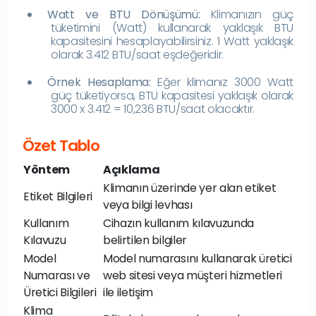
Watt ve BTU Dönüşümü:
Klimanızın güç
tüketimini (Watt) kullanarak yaklaşık BTU
kapasitesini hesaplayabilirsiniz. 1 Watt yaklaşık
olarak 3.412 BTU/saat eşdeğeridir.
Örnek Hesaplama:
Eğer klimanız 3000 Watt
güç tüketiyorsa, BTU kapasitesi yaklaşık olarak
3000 x 3.412 = 10,236 BTU/saat olacaktır.
Özet Tablo
Yöntem
Açıklama
Klimanın üzerinde yer alan etiket
Etiket Bilgileri
veya bilgi levhası
Kullanım
Cihazın kullanım kılavuzunda
Kılavuzu
belirtilen bilgiler
Model
Model numarasını kullanarak üretici
Numarası ve
web sitesi veya müşteri hizmetleri
Üretici Bilgileri
ile iletişim
Klima